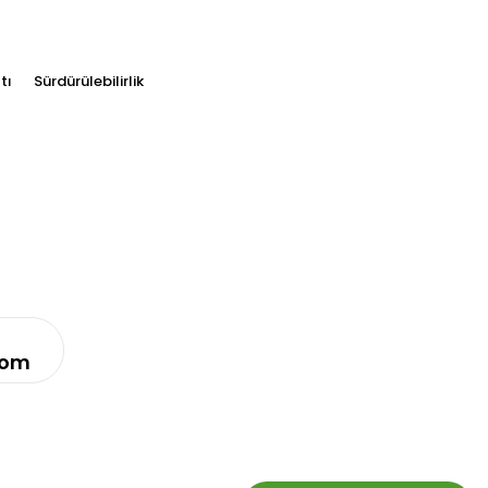
tı
Sürdürülebilirlik
com