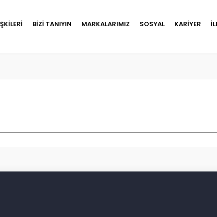
İŞKİLERİ
BİZİ TANIYIN
MARKALARIMIZ
SOSYAL
KARİYER
İ