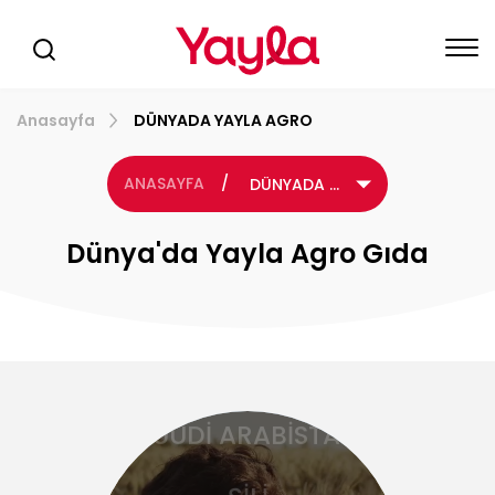
LÜBNAN
MALEZYA
Anasayfa
DÜNYADA YAYLA AGRO
MALTA
ANASAYFA
/
DÜNYADA YAYLA AGRO
PARAGUAY
Dünya'da Yayla Agro Gıda
POLONYA
ROMANYA
SUUDİ ARABİSTAN
ŞİLİ