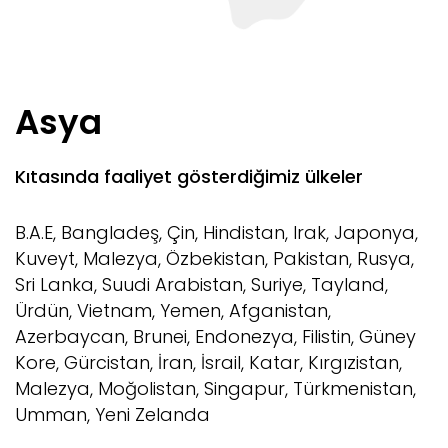
BULGARİSTAN
ÇİN
Asya
GÜNEY AFRİKA
Kıtasında faaliyet gösterdiğimiz ülkeler
HİNDİSTAN
B.A.E, Bangladeş, Çin, Hindistan, Irak, Japonya,
Kuveyt, Malezya, Özbekistan, Pakistan, Rusya,
İRAN
Sri Lanka, Suudi Arabistan, Suriye, Tayland,
Ürdün, Vietnam, Yemen, Afganistan,
JAPONYA
Azerbaycan, Brunei, Endonezya, Filistin, Güney
Kore, Gürcistan, İran, İsrail, Katar, Kırgızistan,
Malezya, Moğolistan, Singapur, Türkmenistan,
Umman, Yeni Zelanda