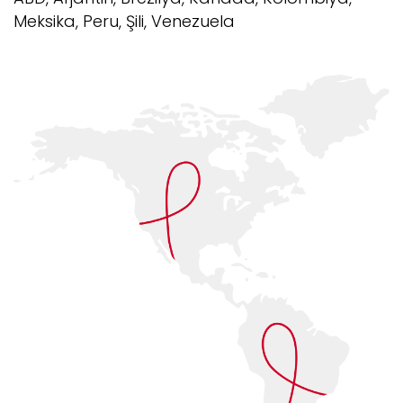
Meksika, Peru, Şili, Venezuela
PAKİSTAN
SİNGAPUR
SİRİLANKA
TRINIDAD-TOBAGO
FRANSA
İSRAİL
MISIR
ALMANYA