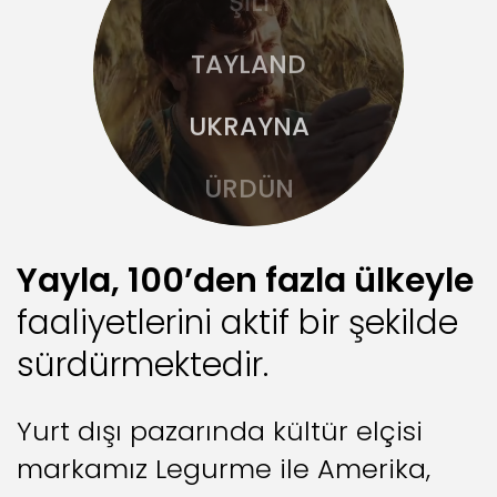
TAYLAND
UKRAYNA
ÜRDÜN
CEZAYİR
Yayla, 100’den fazla ülkeyle
FAS
faaliyetlerini aktif bir şekilde
GÜRCİSTAN
sürdürmektedir.
LİBYA
Yurt dışı pazarında kültür elçisi
markamız Legurme ile Amerika,
TUNUS