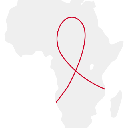
İSVİÇRE
KOSOVA
LİTVANYA
NORVEÇ
YUNANİSTAN
AVUSTRALYA
AZERBAYCAN
BAHREYN