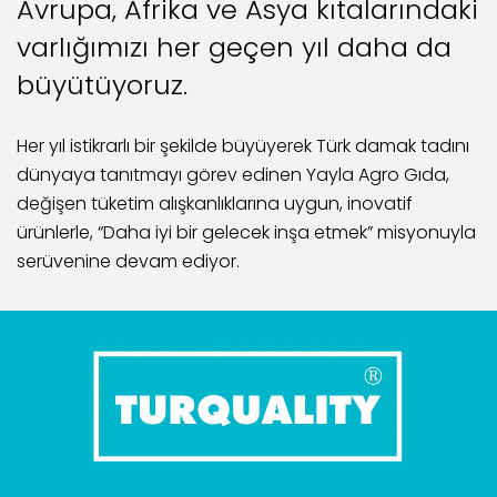
Avrupa, Afrika ve Asya kıtalarındaki
YEMEN
varlığımızı her geçen yıl daha da
büyütüyoruz.
KKTC
Her yıl istikrarlı bir şekilde büyüyerek Türk damak tadını
MOLDOVA
dünyaya tanıtmayı görev edinen Yayla Agro Gıda,
değişen tüketim alışkanlıklarına uygun, inovatif
PORTEKİZ
ürünlerle, “Daha iyi bir gelecek inşa etmek” misyonuyla
serüvenine devam ediyor.
RUSYA
SEYŞELLER
TAYVAN
CEZAYİR