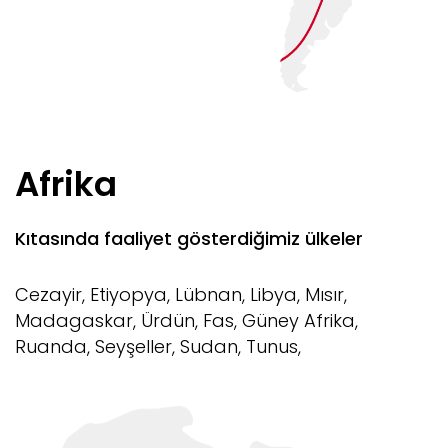
AVUSTURYA
BAE
BELÇİKA
Afrika
BİRLEŞİK KRALLIK
Kıtasında faaliyet gösterdiğimiz ülkeler
DANİMARKA
Cezayir, Etiyopya, Lübnan, Libya, Mısır,
FİNLANDİYA
Madagaskar, Ürdün, Fas, Güney Afrika,
Ruanda, Seyşeller, Sudan, Tunus,
HOLLANDA
İSVEÇ