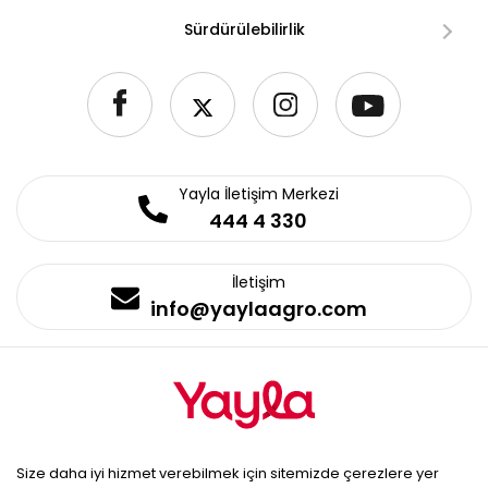
Sürdürülebilirlik
Yayla İletişim Merkezi
444 4 330
İletişim
info@yaylaagro.com
© 2026 Yayla Agro Gıda. Tüm
Size daha iyi hizmet verebilmek için sitemizde çerezlere yer