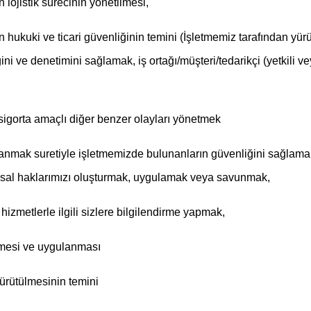
 lojistik sürecinin yönetilmesi,
erin hukuki ve ticari güvenliğinin temini (İşletmemiz tarafından yür
ini ve denetimini sağlamak, iş ortağı/müşteri/tedarikçi (yetkili v
-sigorta amaçlı diğer benzer olayları yönetmek
mak suretiyle işletmemizde bulunanların güvenliğini sağlamak 
yasal haklarımızı oluşturmak, uygulamak veya savunmak,
hizmetlerle ilgili sizlere bilgilendirme yapmak,
lenmesi ve uygulanması
yürütülmesinin temini