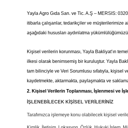
Yayla Agro Gıda San. ve Tic. A.Ş – MERSIS: 03200
itibarla çalışanlar, tedarikçiler ve müşterilerimize
aşağıdaki hususları aydınlatma yükümlülüğümüzün 
Kişisel verilerin korunması, Yayla Bakliyat’ın teme
ilkesi olarak benimsemiş bir kuruluştur. Yayla B
tam bilinciyle ve Veri Sorumlusu sıfatıyla, kişisel
kaydetmekte, aktarmakta, paylaşmakta ve saklama
2. Kişisel Verilerin Toplanması, İşlenmesi ve İ
İŞLENEBİLECEK KİŞİSEL VERİLERİNİZ
Tarafımızca işlemeye konu olabilecek kişisel verile
Kimlik, İletişim, Lokasyon, Özlük, Hukuki İşlem, 