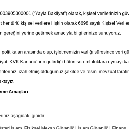
03905300001 (“Yayla Bakliyat”) olarak, kişisel verilerinizin g
 ait her türlü kişisel verilere ilişkin olarak 6698 sayılı Kişisel
gereğini yerine getirmek amacıyla bilgilerinize sunuyoruz.
l politikaları arasında olup, işletmemizin varlığı süresince veri 
akliyat, KVK Kanunu’nun getirdiği bütün sorumluluklara uymayı 
 verilerinizi izah etmiş olduğumuz şekilde ve resmi mevzuat tara
ktayız.
şleme Amaçları
riniz aşağıdaki gibidir;
Müşteri İşlem, Fiziksel Mekan Güvenliği, İşlem Güvenliği, Finans