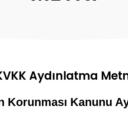
KVKK Aydınlatma Metn
rin Korunması Kanunu A