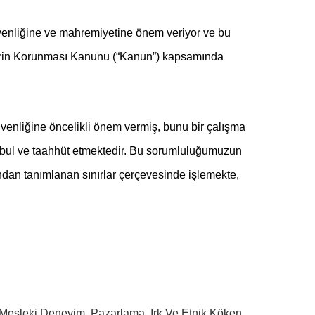
üvenliğine ve mahremiyetine önem veriyor ve bu
 Verilerin Korunması Kanunu (“Kanun”) kapsamında
güvenliğine öncelikli önem vermiş, bunu bir çalışma
kabul ve taahhüt etmektedir. Bu sorumluluğumuzun
fından tanımlanan sınırlar çerçevesinde işlemekte,
, Mesleki Deneyim, Pazarlama, Irk Ve Etnik Köken,