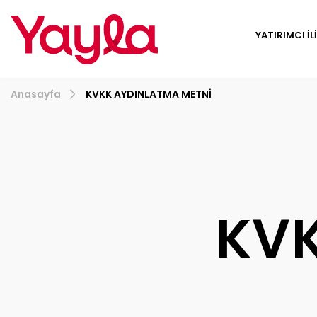
YATIRIMCI İL
Anasayfa
KVKK AYDINLATMA METNİ
KV