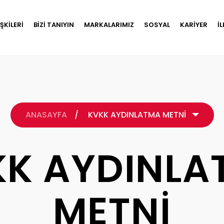
İŞKİLERİ
BİZİ TANIYIN
MARKALARIMIZ
SOSYAL
KARİYER
İ
ANASAYFA
/
KVKK AYDINLATMA METNİ
KK AYDINLA
METNİ