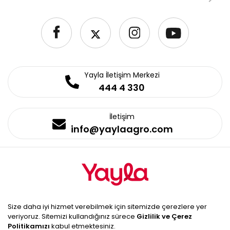
Yayla İletişim Merkezi
444 4 330
İletişim
info@yaylaagro.com
© 2026 Yayla Agro Gıda. Tüm
Size daha iyi hizmet verebilmek için sitemizde çerezlere yer
Hakları Saklıdır
veriyoruz. Sitemizi kullandığınız sürece
Gizlilik ve Çerez
Politikamızı
kabul etmektesiniz.